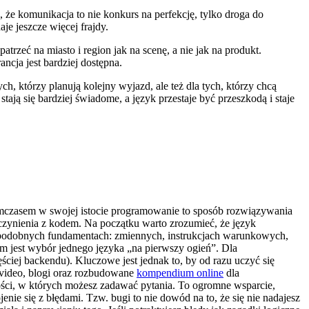
 że komunikacja to nie konkurs na perfekcję, tylko droga do
je jeszcze więcej frajdy.
trzeć na miasto i region jak na scenę, a nie jak na produkt.
ncja jest bardziej dostępna.
ych, którzy planują kolejny wyjazd, ale też dla tych, którzy chcą
ają się bardziej świadome, a język przestaje być przeszkodą i staje
Tymczasem w swojej istocie programowanie to sposób rozwiązywania
 czynienia z kodem. Na początku warto zrozumieć, że język
na podobnych fundamentach: zmiennych, instrukcjach warunkowych,
m jest wybór jednego języka „na pierwszy ogień”. Dla
zęściej backendu). Kluczowe jest jednak to, by od razu uczyć się
, video, blogi oraz rozbudowane
kompendium online
dla
zności, w których możesz zadawać pytania. To ogromne wsparcie,
nie się z błędami. Tzw. bugi to nie dowód na to, że się nie nadajesz