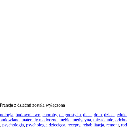
Francja z dziećmi
została wyłączona
hnologia
,
budownictwo
,
choroby
,
diagnostyka
,
dieta
,
dom
,
dzieci
,
eduk
 budowlane
,
materiały medyczne
,
meble
,
medycyna
,
mieszkanie
,
odchu
,
psychologia
,
psychologia dziecięca
,
recepty
,
rehabilitacja
,
remont
,
rod