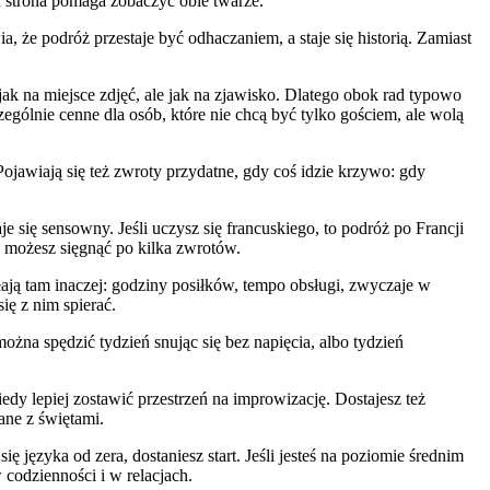
ta strona pomaga zobaczyć obie twarze.
, że podróż przestaje być odhaczaniem, a staje się historią. Zamiast
o jak na miejsce zdjęć, ale jak na zjawisko. Dlatego obok rad typowo
zególnie cenne dla osób, które nie chcą być tylko gościem, ale wolą
 Pojawiają się też zwroty przydatne, gdy coś idzie krzywo: gdy
je się sensowny. Jeśli uczysz się francuskiego, to podróż po Francji
e możesz sięgnąć po kilka zwrotów.
łają tam inaczej: godziny posiłków, tempo obsługi, zwyczaje w
ię z nim spierać.
można spędzić tydzień snując się bez napięcia, albo tydzień
edy lepiej zostawić przestrzeń na improwizację. Dostajesz też
ane z świętami.
ę języka od zera, dostaniesz start. Jeśli jesteś na poziomie średnim
codzienności i w relacjach.