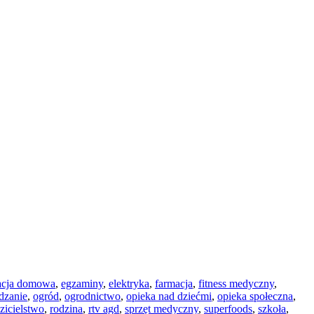
acja domowa
,
egzaminy
,
elektryka
,
farmacja
,
fitness medyczny
,
dzanie
,
ogród
,
ogrodnictwo
,
opieka nad dziećmi
,
opieka społeczna
,
zicielstwo
,
rodzina
,
rtv agd
,
sprzęt medyczny
,
superfoods
,
szkoła
,