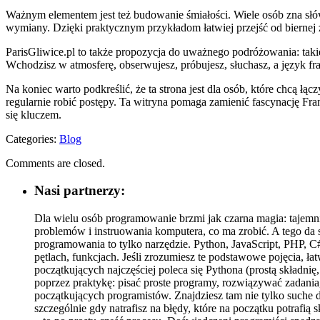
Ważnym elementem jest też budowanie śmiałości. Wiele osób zna słówk
wymiany. Dzięki praktycznym przykładom łatwiej przejść od biernej z
ParisGliwice.pl to także propozycja do uważnego podróżowania: takiego
Wchodzisz w atmosferę, obserwujesz, próbujesz, słuchasz, a język fra
Na koniec warto podkreślić, że ta strona jest dla osób, które chcą łąc
regularnie robić postępy. Ta witryna pomaga zamienić fascynację Fran
się kluczem.
Categories:
Blog
Comments are closed.
Nasi partnerzy:
Dla wielu osób programowanie brzmi jak czarna magia: tajemni
problemów i instruowania komputera, co ma zrobić. A tego da s
programowania to tylko narzędzie. Python, JavaScript, PHP, C
pętlach, funkcjach. Jeśli zrozumiesz te podstawowe pojęcia, 
początkujących najczęściej poleca się Pythona (prostą składnię,
poprzez praktykę: pisać proste programy, rozwiązywać zadania
początkujących programistów. Znajdziesz tam nie tylko suche d
szczególnie gdy natrafisz na błędy, które na początku potrafią