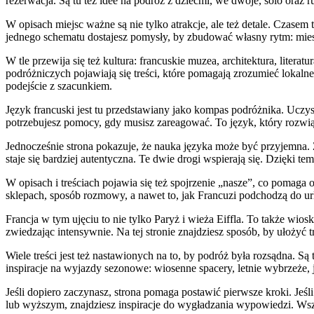
rezerwacja. Są tu też idee na podróż z dziećmi, we dwoje, solo oraz
W opisach miejsc ważne są nie tylko atrakcje, ale też detale. Czasem 
jednego schematu dostajesz pomysły, by zbudować własny rytm: mie
W tle przewija się też kultura: francuskie muzea, architektura, litera
podróżniczych pojawiają się treści, które pomagają zrozumieć lokalne
podejście z szacunkiem.
Język francuski jest tu przedstawiany jako kompas podróżnika. Uczysz 
potrzebujesz pomocy, gdy musisz zareagować. To język, który rozwiąz
Jednocześnie strona pokazuje, że nauka języka może być przyjemna. Zam
staje się bardziej autentyczna. Te dwie drogi wspierają się. Dzięki
W opisach i treściach pojawia się też spojrzenie „nasze”, co pomaga
sklepach, sposób rozmowy, a nawet to, jak Francuzi podchodzą do urlo
Francja w tym ujęciu to nie tylko Paryż i wieża Eiffla. To także wios
zwiedzając intensywnie. Na tej stronie znajdziesz sposób, by ułożyć 
Wiele treści jest też nastawionych na to, by podróż była rozsądna. S
inspiracje na wyjazdy sezonowe: wiosenne spacery, letnie wybrzeże, 
Jeśli dopiero zaczynasz, strona pomaga postawić pierwsze kroki. Jeśli
lub wyższym, znajdziesz inspiracje do wygładzania wypowiedzi. Wszy