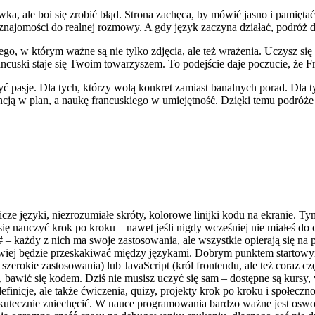
a, ale boi się zrobić błąd. Strona zachęca, by mówić jasno i pamiętać,
najomości do realnej rozmowy. A gdy język zaczyna działać, podróż da
, w którym ważne są nie tylko zdjęcia, ale też wrażenia. Uczysz się pa
ncuski staje się Twoim towarzyszem. To podejście daje poczucie, że Fra
zyć pasje. Dla tych, którzy wolą konkret zamiast banalnych porad. Dla t
cją w plan, a naukę francuskiego w umiejętność. Dzięki temu podróże st
cze języki, niezrozumiałe skróty, kolorowe linijki kodu na ekranie. 
ię nauczyć krok po kroku – nawet jeśli nigdy wcześniej nie miałeś do
# – każdy z nich ma swoje zastosowania, ale wszystkie opierają się 
łatwiej będzie przeskakiwać między językami. Dobrym punktem startowy
 szerokie zastosowania) lub JavaScript (król frontendu, ale też coraz c
, bawić się kodem. Dziś nie musisz uczyć się sam – dostępne są kursy
efinicje, ale także ćwiczenia, quizy, projekty krok po kroku i społec
 skutecznie zniechęcić. W nauce programowania bardzo ważne jest oswoje