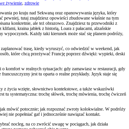
we żywienie
,
zdrowie
różowania po kraju nad Sekwaną oraz opanowywania języka, który
ać pewniej, tutaj znajdziesz opowieści zbudowane właśnie na tym
opisana konkretnie, ale też obrazowo. Znajdziesz tu przewodniki z
lifami, kraina jabłek z historią, Loara z pałacami, alzańskie
wny wypoczynek. Każdy taki kierunek może stać się planem podróży,
k zaplanować trasę, kiedy wyruszyć, co odwiedzić w weekend, jak
osób, które chcą przeżywać Francję poprzez dźwięki: wypieki, deski
zi o komfort w realnych sytuacjach: gdy zamawiasz w restauracji, gdy
rancuszczyzny jest tu oparta o realne przykłady. Język staje się
azy z życia wzięte, słownictwo kontekstowe, a także wskazówki
est tu systematyczna: trochę słówek, trochę mówienia, trochę ćwiczeń
us; jak mówić potocznie; jak rozpoznać zwroty kolokwialne. W podróży
iej nie popełniać gaf i jednocześnie nawiązać kontakt.
 wybrać nocleg, na co zwrócić uwagę w pociągach, jak działa