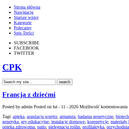
Strona główna
Nawigacja
Starsze wpisy
Kategorie
Polecamy
Spis Treści
SUBSCRIBE
FACEBOOK
TWITTER
CPK
Francja z dziećmi
Posted by admin
Posted on lut - 11 - 2026
Możliwość komentowania
Tagi:
apteka
,
aranżacja wnętrz
,
armatura
,
badania genetyczne
,
biotec
genetyka
,
gry edukacyjne
,
instalacje domowe
,
korepetycje
,
materiały
opieka zdrowotna
,
patio
,
pielęgnacja roślin
,
profilaktyka
,
przychodnia