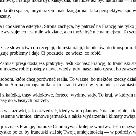
 ruchową. Francja może być klasyczna, ale może też być naturalna — i 
to krótki spacer, innym razem mała księgarnia. Taka perspektywa sprawia
szany.
tura i codzienna estetyka. Strona zachęca, by patrzeć na Francję nie tylk
 zwyczaje: co jest mile widziane, a co może być nie na miejscu. To szc
się słownictwa do recepcji, do restauracji, do biletów, do transportu.
uje problemy i daje Ci poczucie, że wiesz, co robić.
iast presji dostajesz praktykę. Jeśli kochasz Francję, to francuski sta
 temu możesz robić postępy nawet wtedy, gdy masz mało czasu, bo zawsz
 osobom, które chcą porównać realia. To ważne, bo niektóre rzeczy dzia
pu. Strona pomaga uniknąć frustracji i wejść w rytm miejsca zamiast s
ki z kafejką, trasy widokowe, fortece, wydmy, sady. To kraj, w którym 
trasę do własnych potrzeb.
ą tu wskazówki, jak oszczędzać, kiedy warto planować na spokojnie, a ki
jesienne winnice, zimowe jarmarki, a także wydarzenia i klimaty związ
 już znasz Francję, pomoże Ci odkrywać kolejne warstwy. Jeśli uczysz si
stko po to, by francuski stał się Twoją umiejętnością — w podróży, w 