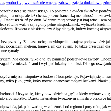
zna
,
wodociągi
,
wyposażenie wnętrz
,
zabawa
,
zajęcia dodatkowe
,
zdro
jednocześnie uczą się francuskiego. To połączenie dwóch światów: pod
racji na urlop, ale też chcesz poczuć francuską mentalność i rozmawi
o
i Francuski dzień po dniu. W centrum tej strony jest kraj wina i sera 
ecz równie ważne są regiony pełne niespodzianek: wybrzeża Bretanii z k
słońcem, Riwiera z blaskiem, czy Alpy dla tych, którzy kochają akty
bez przesady. Zamiast suchej encyklopedii dostajesz podpowiedzi: ja
chać pociągiem, metrem, tramwajem czy autem. To także przestrzeń dla 
enne rytuały.
 językiem. Nie chodzi tylko o to, by pamiętać podstawowe zwroty. Chod
zagadać z mieszkańcami i wyłapać lokalny kontekst. Dlatego oswajanie f
uszyć z miejsca i stopniowo budować kompetencje. Pojawiają się tu fr
rudny, tylko jako język, który można opanować małymi krokami. Nauka j
 subtelności. Uczysz się, kiedy powiedzieć na „ty”, a kiedy wybrać vo
iło albo szorstko. Dzięki materiałom tworzonym z myślą o praktyce łatw
. Podpowiada, jak pakować się w zależności od regionu i pory roku, jak