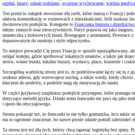
szpital
,
tarasy
,
usługi rodzinne
,
wczesne wychowanie
,
wiedza medyc
Ten portal to zakątek stworzone dla osób, które marzą o Francji i 
ułatwia komunikację w rozmowach z mieszkańcami. Jeśli szukasz inspi
dwutorowym podejściu. Kategorie to
Francuska historia i dziedzictw
miejsc znanych oraz nieoczywistych. Paryż pojawia się jako magnes, l
miasteczka z kolorowych fasad, Bourgogne z aromatami, Provence z 
dopasowanym do nastroju i stylu odpoczynku.
To miejsce prowadzi Cię przez Francję w sposób uporządkowany, ale 
omijać kolejki, gdzie spróbować lokalnych smaków, a także jak doje
serów, winne trunki, lokalne bazary, wystawy, place, brasserie i codzi
Szczególną wartością strony jest to, że podróżowanie łączy się tu z
szukasz adresu, gdy rezerwujesz nocleg, a także wtedy, kiedy chcesz 
kluczem do podróży, a podróże stają się motywacją do nauki.
W części językowej znajdziesz podejście przystępne, które pomaga r
dotyczące melodii języka. Dzięki temu francuski nie jawi się jako t
i sporo tła obyczajowego.
Strona pokazuje też, że francuski to nie tylko gramatyka, lecz także
ma to ogromne znaczenie, bo nawet proste zdanie potrafi zabrzmieć m
Ta strona jest też dla tych, którzy chcą ogarnąć logistykę bez spiny