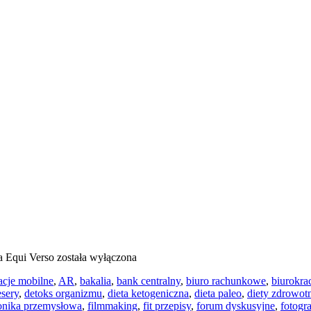
ia
Equi Verso
została wyłączona
acje mobilne
,
AR
,
bakalia
,
bank centralny
,
biuro rachunkowe
,
biurokra
esery
,
detoks organizmu
,
dieta ketogeniczna
,
dieta paleo
,
diety zdrowot
ronika przemysłowa
,
filmmaking
,
fit przepisy
,
forum dyskusyjne
,
fotogr