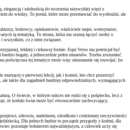
ą, elegancją i zdolnością do tworzenia niezwykłej więzi z
ściem do wiedzy. To portal, które może przemawiać do wyobraźni, ale
truktorzy, hodowcy, opiekunowie, właściciele stajni, weterynarze,
nych tą tematyką. To strona, która ma szansę łączyć osoby o
i wszystkim, co z nimi związane.
zyjaznej, lekkiej i ciekawej formie. Equi Verso ma potencjał być
est bardzo bogaty, a jednocześnie pełen niuansów. Trzeba zrozumieć
na poświęcona tej tematyce może więc nieustannie się rozwijać, bo
e marzącej o pierwszej lekcji, jak i komuś, kto chce poszerzyć
h, ale także dla zagadnień bardziej odpowiedzialnych, wymagających
aturą. O świecie, w którym sukces nie rodzi się z pośpiechu, lecz z
azuje, że koński świat może być równocześnie zachwycający,
przętowi, zdrowiu, stadninom, ośrodkom i codziennej rzeczywistości
 jeździecką. Dla jednych będzie to początek przygody z końmi, dla
owiec pozostaje bohaterem najważniejszym, a człowiek uczy się