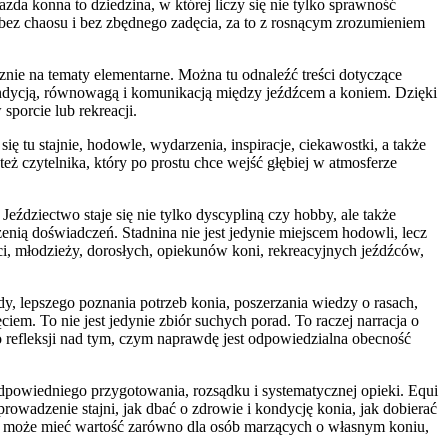
zda konna to dziedzina, w której liczy się nie tylko sprawność
u, bez chaosu i bez zbędnego zadęcia, za to z rosnącym zrozumieniem
nie na tematy elementarne. Można tu odnaleźć treści dotyczące
ndycją, równowagą i komunikacją między jeźdźcem a koniem. Dzięki
sporcie lub rekreacji.
ię tu stajnie, hodowle, wydarzenia, inspiracje, ciekawostki, a także
eż czytelnika, który po prostu chce wejść głębiej w atmosferze
Jeździectwo staje się nie tylko dyscypliną czy hobby, ale także
rzenią doświadczeń. Stadnina nie jest jedynie miejscem hodowli, lecz
eci, młodzieży, dorosłych, opiekunów koni, rekreacyjnych jeźdźców,
zdy, lepszego poznania potrzeb konia, poszerzania wiedzy o rasach,
m. To nie jest jedynie zbiór suchych porad. To raczej narracja o
o refleksji nad tym, czym naprawdę jest odpowiedzialna obecność
dpowiedniego przygotowania, rozsądku i systematycznej opieki. Equi
rowadzenie stajni, jak dbać o zdrowie i kondycję konia, jak dobierać
wis może mieć wartość zarówno dla osób marzących o własnym koniu,