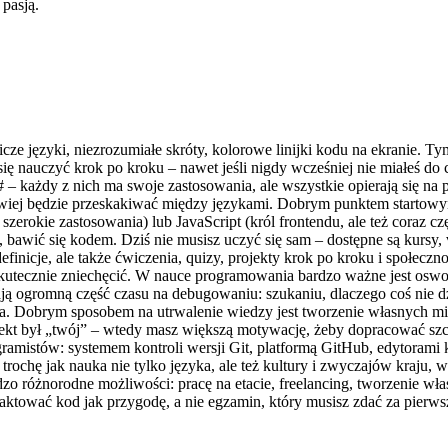
pasją.
cze języki, niezrozumiałe skróty, kolorowe linijki kodu na ekranie. 
ię nauczyć krok po kroku – nawet jeśli nigdy wcześniej nie miałeś do
# – każdy z nich ma swoje zastosowania, ale wszystkie opierają się 
łatwiej będzie przeskakiwać między językami. Dobrym punktem startowy
 szerokie zastosowania) lub JavaScript (król frontendu, ale też coraz c
, bawić się kodem. Dziś nie musisz uczyć się sam – dostępne są kursy
efinicje, ale także ćwiczenia, quizy, projekty krok po kroku i społec
 skutecznie zniechęcić. W nauce programowania bardzo ważne jest oswoje
ą ogromną część czasu na debugowaniu: szukaniu, dlaczego coś nie dzia
sza. Dobrym sposobem na utrwalenie wiedzy jest tworzenie własnych min
jekt był „twój” – wtedy masz większą motywację, żeby dopracować szc
amistów: systemem kontroli wersji Git, platformą GitHub, edytorami 
 trochę jak nauka nie tylko języka, ale też kultury i zwyczajów kraju,
o różnorodne możliwości: pracę na etacie, freelancing, tworzenie włas
 traktować kod jak przygodę, a nie egzamin, który musisz zdać za pier