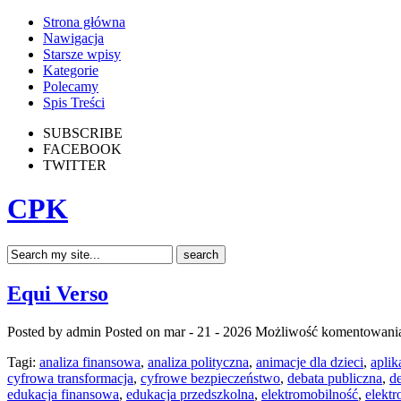
Strona główna
Nawigacja
Starsze wpisy
Kategorie
Polecamy
Spis Treści
SUBSCRIBE
FACEBOOK
TWITTER
CPK
Equi Verso
Posted by admin
Posted on mar - 21 - 2026
Możliwość komentowan
Tagi:
analiza finansowa
,
analiza polityczna
,
animacje dla dzieci
,
aplik
cyfrowa transformacja
,
cyfrowe bezpieczeństwo
,
debata publiczna
,
d
edukacja finansowa
,
edukacja przedszkolna
,
elektromobilność
,
elekt