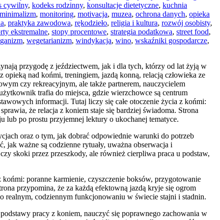
s cywilny
,
kodeks rodzinny
,
konsultacje dietetyczne
,
kuchnia
minimalizm
,
monitoring
,
motivacja
,
muzea
,
ochrona danych
,
opieka
na
,
praktyka zawodowa
,
rękodzieło
,
religia i kultura
,
rozwój osobisty
,
rty ekstremalne
,
stopy procentowe
,
strategia podatkowa
,
street food
,
ganizm
,
wegetarianizm
,
windykacja
,
wino
,
wskaźniki gospodarcze
,
nają przygodę z jeździectwem, jak i dla tych, którzy od lat żyją w
z opieką nad końmi, treningiem, jazdą konną, relacją człowieka ze
rtowym czy rekreacyjnym, ale także partnerem, nauczycielem
użytkownik trafia do miejsca, gdzie wierzchowce są centrum
stawowych informacji. Tutaj liczy się całe otoczenie życia z końmi:
sprawia, że relacja z koniem staje się bardziej świadoma. Strona
u lub po prostu przyjemnej lektury o ukochanej tematyce.
zycjach oraz o tym, jak dobrać odpowiednie warunki do potrzeb
ć, jak ważne są codzienne rytuały, uważna obserwacja i
czy skoki przez przeszkody, ale również cierpliwa praca u podstaw,
z końmi: poranne karmienie, czyszczenie boksów, przygotowanie
 Strona przypomina, że za każdą efektowną jazdą kryje się ogrom
o realnym, codziennym funkcjonowaniu w świecie stajni i stadnin.
eć podstawy pracy z koniem, nauczyć się poprawnego zachowania w