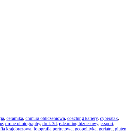
cja
,
ceramika
,
chmura obliczeniowa
,
coaching kariery
,
cyberatak
,
ne
,
drone photography
,
druk 3d
,
e-learning biznesowy
,
e-sport
,
afia krajobrazowa
,
fotografia portretowa
,
geopolityka
,
geriatra
,
gluten