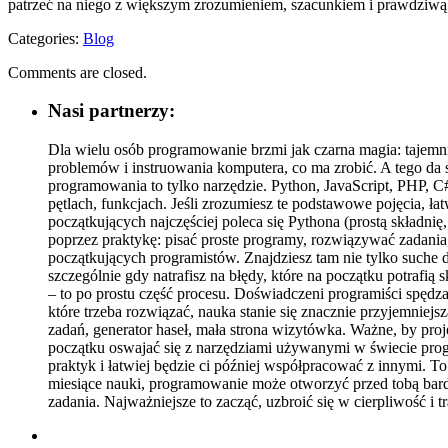
patrzeć na niego z większym zrozumieniem, szacunkiem i prawdziwą 
Categories:
Blog
Comments are closed.
Nasi partnerzy:
Dla wielu osób programowanie brzmi jak czarna magia: tajemni
problemów i instruowania komputera, co ma zrobić. A tego da s
programowania to tylko narzędzie. Python, JavaScript, PHP, C
pętlach, funkcjach. Jeśli zrozumiesz te podstawowe pojęcia, 
początkujących najczęściej poleca się Pythona (prostą składnię,
poprzez praktykę: pisać proste programy, rozwiązywać zadania
początkujących programistów. Znajdziesz tam nie tylko suche d
szczególnie gdy natrafisz na błędy, które na początku potrafią
– to po prostu część procesu. Doświadczeni programiści spędzaj
które trzeba rozwiązać, nauka stanie się znacznie przyjemniej
zadań, generator haseł, mała strona wizytówka. Ważne, by pro
początku oswajać się z narzędziami używanymi w świecie progr
praktyk i łatwiej będzie ci później współpracować z innymi. To
miesiące nauki, programowanie może otworzyć przed tobą bardz
zadania. Najważniejsze to zacząć, uzbroić się w cierpliwość i