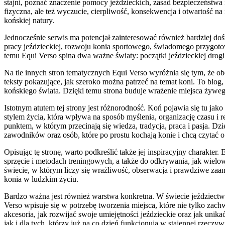
stajni, poznać znaczenie pomocy jeździeckich, zasad bezpieczeństwa 
fizyczna, ale też wyczucie, cierpliwość, konsekwencja i otwartość na
końskiej natury.
Jednocześnie serwis ma potencjał zainteresować również bardziej do
pracy jeździeckiej, rozwoju konia sportowego, świadomego przygot
temu Equi Verso spina dwa ważne światy: początki jeździeckiej drogi
Na tle innych stron tematycznych Equi Verso wyróżnia się tym, że obej
teksty pokazujące, jak szeroko można patrzeć na temat koni. To blog,
końskiego świata. Dzięki temu strona buduje wrażenie miejsca żywego
Istotnym atutem tej strony jest różnorodność. Koń pojawia się tu jako
stylem życia, która wpływa na sposób myślenia, organizację czasu i re
punktem, w którym przecinają się wiedza, tradycja, praca i pasja. D
zawodników oraz osób, które po prostu kochają konie i chcą czytać o
Opisując tę stronę, warto podkreślić także jej inspiracyjny charakter
sprzęcie i metodach treningowych, a także do odkrywania, jak wielo
świecie, w którym liczy się wrażliwość, obserwacja i prawdziwe zaa
konia w ludzkim życiu.
Bardzo ważna jest również warstwa konkretna. W świecie jeździectw
Verso wpisuje się w potrzebę tworzenia miejsca, które nie tylko zach
akcesoria, jak rozwijać swoje umiejętności jeździeckie oraz jak un
jak i dla tych, którzy już na co dzień funkcjonują w stajennej rzeczywi