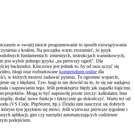
Tymczasem w swojej istocie programowanie to sposób rozwiązywania
 czynienia z kodem. Na początku warto zrozumieć, że język
na podobnych fundamentach: zmiennych, instrukcjach warunkowych,
m jest wybór jednego języka „na pierwszy ogień”. Dla
zęściej backendu). Kluczowe jest jednak to, by od razu uczyć się
, video, blogi oraz rozbudowane
kompendium online
dla
zności, w których możesz zadawać pytania. To ogromne wsparcie,
nie się z błędami. Tzw. bugi to nie dowód na to, że się nie nadajesz
ła i naprawianiu tego. Jeśli potraktujesz błędy jak zagadki logiczne,
i-projektów. Mogą to być naprawdę proste rzeczy: kalkulator, lista
zegóły, dodać nowe funkcje i faktycznie go dokończyć. Warto też od
kodu (VS Code, PhpStorm, itp.). Dzięki nim nauczysz się dobrych
 w którym tym językiem się mówi. Jeśli wytrwasz pierwsze tygodnie i
nych aplikacji, gier czy narzędzi automatyzujących codzienne
wszym podejściem.