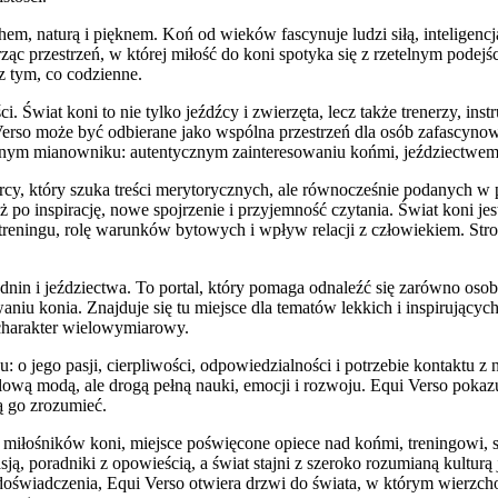
chem, naturą i pięknem. Koń od wieków fascynuje ludzi siłą, inteligencj
ząc przestrzeń, w której miłość do koni spotyka się z rzetelnym podej
z tym, co codzienne.
. Świat koni to nie tylko jeźdźcy i zwierzęta, lecz także trenerzy, ins
erso może być odbierane jako wspólna przestrzeń dla osób zafascynowa
lnym mianowniku: autentycznym zainteresowaniu końmi, jeździectwem 
cy, który szuka treści merytorycznych, ale równocześnie podanych w pr
eż po inspirację, nowe spojrzenie i przyjemność czytania. Świat koni j
treningu, rolę warunków bytowych i wpływ relacji z człowiekiem. Stro
dnin i jeździectwa. To portal, który pomaga odnaleźć się zarówno osobi
iu konia. Znajduje się tu miejsce dla tematów lekkich i inspirującyc
 charakter wielowymiarowy.
o jego pasji, cierpliwości, odpowiedzialności i potrzebie kontaktu z n
hwilową modą, ale drogą pełną nauki, emocji i rozwoju. Equi Verso pok
ą go zrozumieć.
 miłośników koni, miejsce poświęcone opiece nad końmi, treningowi, s
ją, poradniki z opowieścią, a świat stajni z szeroko rozumianą kulturą
doświadczenia, Equi Verso otwiera drzwi do świata, w którym wierzch