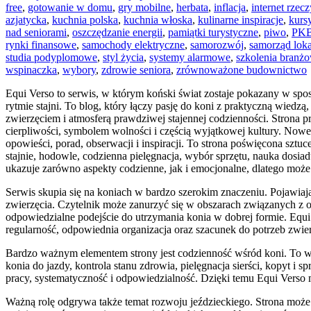
free
,
gotowanie w domu
,
gry mobilne
,
herbata
,
inflacja
,
internet rzecz
azjatycka
,
kuchnia polska
,
kuchnia włoska
,
kulinarne inspiracje
,
kurs
nad seniorami
,
oszczędzanie energii
,
pamiątki turystyczne
,
piwo
,
PK
rynki finansowe
,
samochody elektryczne
,
samorozwój
,
samorząd lok
studia podyplomowe
,
styl życia
,
systemy alarmowe
,
szkolenia branż
wspinaczka
,
wybory
,
zdrowie seniora
,
zrównoważone budownictwo
Equi Verso to serwis, w którym koński świat zostaje pokazany w sposó
rytmie stajni. To blog, który łączy pasję do koni z praktyczną wiedz
zwierzęciem i atmosferą prawdziwej stajennej codzienności. Strona p
cierpliwości, symbolem wolności i częścią wyjątkowej kultury. Nowe
opowieści, porad, obserwacji i inspiracji. To strona poświęcona sztuc
stajnie, hodowle, codzienna pielęgnacja, wybór sprzętu, nauka dosiadu
ukazuje zarówno aspekty codzienne, jak i emocjonalne, dlatego może 
Serwis skupia się na koniach w bardzo szerokim znaczeniu. Pojawiają
zwierzęcia. Czytelnik może zanurzyć się w obszarach związanych z o
odpowiedzialne podejście do utrzymania konia w dobrej formie. Equi 
regularność, odpowiednia organizacja oraz szacunek do potrzeb zwier
Bardzo ważnym elementem strony jest codzienność wśród koni. To wł
konia do jazdy, kontrola stanu zdrowia, pielęgnacja sierści, kopyt i 
pracy, systematyczność i odpowiedzialność. Dzięki temu Equi Verso 
Ważną rolę odgrywa także temat rozwoju jeździeckiego. Strona może