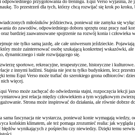
i odpowiedniego przygotowania do treningu. Equi Verso wyjaśnia, że ja
 naukę. To przestrzeń dla tych, którzy chcą rozwijać się krok po krok
świadczonych miłośników jeździectwa, ponieważ nie zamyka się wyłącz
owania do zawodów, odpowiedniego doboru sprzętu oraz pracy nad ko
 oraz bardziej zaawansowane spojrzenie na rozwój konia i człowieka w 
muje nie tylko samą jazdę, ale całe uniwersum jeździeckie. Pojawiają s
 który może zainteresować osobę szukającą konkretnej wskazówki, ale t
, dynamicznego i stale rozwijającego się.
 zwierzę sportowe, rekreacyjne, terapeutyczne, historyczne i kulturowe. 
lacje z innymi ludźmi. Stajnia nie jest tu tylko budynkiem, lecz przest
zięki temu Equi Verso może trafiać do szerokiego grona odbiorców: dzi
 nich więcej.
. Equi Verso może zachęcać do odwiedzenia stajni, rozpoczęcia lekcji ja
wymiarowa jest relacja między człowiekiem a tym wyjątkowym zwierzęcie
ngażowanie. Strona może inspirować do działania, ale równie dobrze d
a sama fascynacja nie wystarcza, ponieważ konie wymagają wiedzy, o
wyca końskim klimatem, ale też pomaga zrozumieć realia: jak wygląda p
ikać błędów wynikających z pośpiechu czy niewiedzy. Dzięki temu ser
stości.