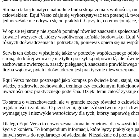
Strona o takiej tematyce naturalnie budzi skojarzenia z wolnością, ru
człowiekiem. Equi Verso zdaje się wykorzystywać ten potencjał, twor
jednocześnie nie odrywa się od praktyki. Łączy to, co emocjonujące, 
W opisie tej strony nie sposób pominąć również znaczenia społeczności
kowale i wszyscy ci, którzy współtworzą końskie środowisko. Equi V
różnych doświadczeniach i potrzebach, ponieważ opiera się na wspó
Serwis ten dobrze wpisuje się także w potrzeby współczesnego odbior
stroną, do której wraca się nie tylko po szybką odpowiedź, ale równi
zachowanie zwierzęcia, zasady pielęgnacji, znaczenie prawidłowego 
liczba wątków, pytań i doświadczeń jest praktycznie niewyczerpana.
Equi Verso można postrzegać jako kompas po świecie koni, stajni, sta
wiedzę o zdrowiu, zachowaniu, treningu czy codziennym funkcjonowan
uważności oraz praktycznego podejścia. Dzięki temu całość zyskuje
To strona o wierzchowcach, ale w gruncie rzeczy również o człowieku: 
regularności i zaufania. O przestrzeni, gdzie jeździectwo nie jest c
wymagający i niezwykle wartościowy dla tych, którzy naprawdę chc
Dlatego Equi Verso to nowoczesna strona internetowa dla wszystkich
życia z koniem. To kompendium informacji, które łączy praktykę z pas
innych serwis do regularnego odwiedzania. Niezależnie od poziomu 