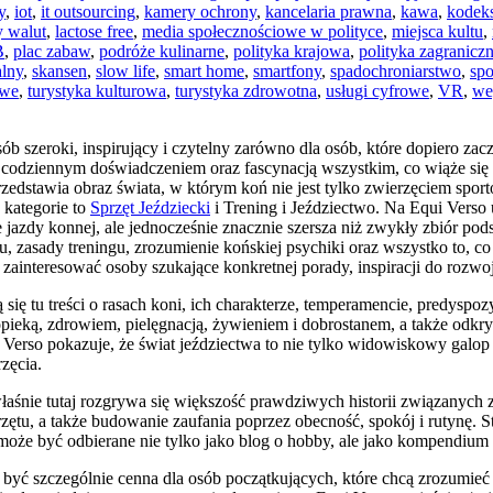
y
,
iot
,
it outsourcing
,
kamery ochrony
,
kancelaria prawna
,
kawa
,
kodek
y walut
,
lactose free
,
media społecznościowe w polityce
,
miejsca kultu
,
B
,
plac zabaw
,
podróże kulinarne
,
polityka krajowa
,
polityka zagranicz
alny
,
skansen
,
slow life
,
smart home
,
smartfony
,
spadochroniarstwo
,
spo
owe
,
turystyka kulturowa
,
turystyka zdrowotna
,
usługi cyfrowe
,
VR
,
we
b szeroki, inspirujący i czytelny zarówno dla osób, które dopiero zaczy
ą, codziennym doświadczeniem oraz fascynacją wszystkim, co wiąże się 
rzedstawia obraz świata, w którym koń nie jest tylko zwierzęciem spo
 kategorie to
Sprzęt Jeździecki
i Trening i Jeździectwo. Na Equi Verso 
e jazdy konnej, ale jednocześnie znacznie szersza niż zwykły zbiór pod
, zasady treningu, zrozumienie końskiej psychiki oraz wszystko to, co 
zainteresować osoby szukające konkretnej porady, inspiracji do rozwoj
 się tu treści o rasach koni, ich charakterze, temperamencie, predyspo
pieką, zdrowiem, pielęgnacją, żywieniem i dobrostanem, a także odkry
Verso pokazuje, że świat jeździectwa to nie tylko widowiskowy galop 
zęcia.
aśnie tutaj rozgrywa się większość prawdziwych historii związanych 
sprzętu, a także budowanie zaufania poprzez obecność, spokój i rutynę.
może być odbierane nie tylko jako blog o hobby, ale jako kompendium 
 być szczególnie cenna dla osób początkujących, które chcą zrozumi