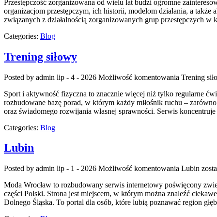
Przestępczość zorganizowana od wielu lat budzi ogromne zaintereso
organizacjom przestępczym, ich historii, modelom działania, a takż
związanych z działalnością zorganizowanych grup przestępczych w kr
Categories:
Blog
Trening siłowy
Posted by admin
lip - 4 - 2026
Możliwość komentowania
Trening si
Sport i aktywność fizyczna to znacznie więcej niż tylko regularne ćw
rozbudowane bazę porad, w którym każdy miłośnik ruchu – zarówno p
oraz świadomego rozwijania własnej sprawności. Serwis koncentruje 
Categories:
Blog
Lubin
Posted by admin
lip - 1 - 2026
Możliwość komentowania
Lubin
zosta
Moda Wrocław to rozbudowany serwis internetowy poświęcony zwied
części Polski. Strona jest miejscem, w którym można znaleźć ciekawe 
Dolnego Śląska. To portal dla osób, które lubią poznawać region głę