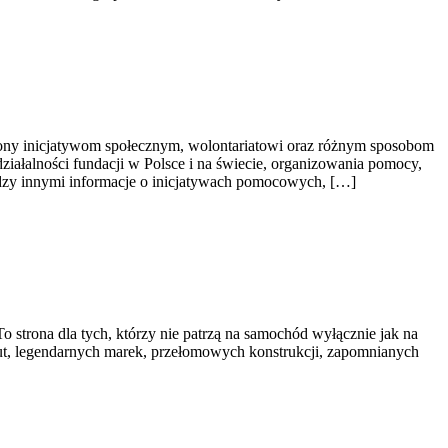
cony inicjatywom społecznym, wolontariatowi oraz różnym sposobom
działalności fundacji w Polsce i na świecie, organizowania pomocy,
dzy innymi informacje o inicjatywach pomocowych, […]
o strona dla tych, którzy nie patrzą na samochód wyłącznie jak na
ut, legendarnych marek, przełomowych konstrukcji, zapomnianych