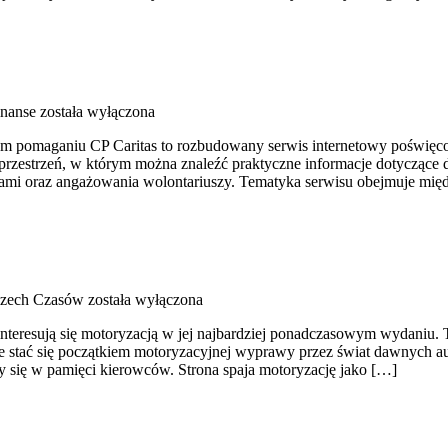
inanse
została wyłączona
drym pomaganiu CP Caritas to rozbudowany serwis internetowy poświę
o przestrzeń, w którym można znaleźć praktyczne informacje dotyczące 
ami oraz angażowania wolontariuszy. Tematyka serwisu obejmuje mię
szech Czasów
została wyłączona
interesują się motoryzacją w jej najbardziej ponadczasowym wydaniu. T
że stać się początkiem motoryzacyjnej wyprawy przez świat dawnych a
y się w pamięci kierowców. Strona spaja motoryzację jako […]