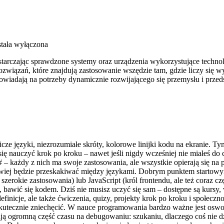
tała wyłączona
rczając sprawdzone systemy oraz urządzenia wykorzystujące technolog
związań, które znajdują zastosowanie wszędzie tam, gdzie liczy się
odpowiadają na potrzeby dynamicznie rozwijającego się przemysłu i pr
cze języki, niezrozumiałe skróty, kolorowe linijki kodu na ekranie. 
ię nauczyć krok po kroku – nawet jeśli nigdy wcześniej nie miałeś do
# – każdy z nich ma swoje zastosowania, ale wszystkie opierają się 
łatwiej będzie przeskakiwać między językami. Dobrym punktem startowy
 szerokie zastosowania) lub JavaScript (król frontendu, ale też coraz c
, bawić się kodem. Dziś nie musisz uczyć się sam – dostępne są kursy
efinicje, ale także ćwiczenia, quizy, projekty krok po kroku i społec
 skutecznie zniechęcić. W nauce programowania bardzo ważne jest oswoje
ą ogromną część czasu na debugowaniu: szukaniu, dlaczego coś nie dzia