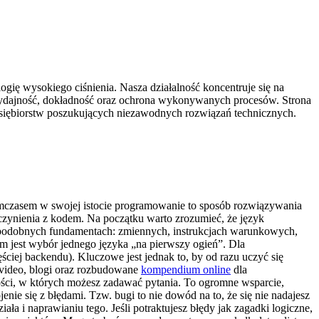
ię wysokiego ciśnienia. Nasza działalność koncentruje się na
 wydajność, dokładność oraz ochrona wykonywanych procesów. Strona
zedsiębiorstw poszukujących niezawodnych rozwiązań technicznych.
Tymczasem w swojej istocie programowanie to sposób rozwiązywania
 czynienia z kodem. Na początku warto zrozumieć, że język
na podobnych fundamentach: zmiennych, instrukcjach warunkowych,
m jest wybór jednego języka „na pierwszy ogień”. Dla
zęściej backendu). Kluczowe jest jednak to, by od razu uczyć się
, video, blogi oraz rozbudowane
kompendium online
dla
zności, w których możesz zadawać pytania. To ogromne wsparcie,
nie się z błędami. Tzw. bugi to nie dowód na to, że się nie nadajesz
ła i naprawianiu tego. Jeśli potraktujesz błędy jak zagadki logiczne,