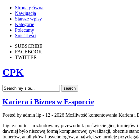
Strona główna
Nawigacja
Starsze wpisy
Kategorie
Polecamy
Spis Treści
SUBSCRIBE
FACEBOOK
TWITTER
CPK
Kariera i Biznes w E-sporcie
Posted by admin
lip - 12 - 2026
Możliwość komentowania
Kariera i 
Ligi e-sportu – rozbudowany przewodnik po świecie gier, turniejów 
dawniej było niszową formą komputerowej rywalizacji, obecnie stan
trenerów, analityków i psychologów, a największe turnieje przyciąg