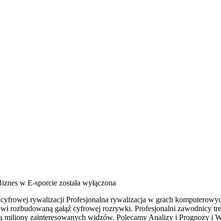
Biznes w E-sporcie
została wyłączona
i cyfrowej rywalizacji Profesjonalna rywalizacja w grach komputerowy
owi rozbudowaną gałąź cyfrowej rozrywki. Profesjonalni zawodnicy tr
ają miliony zainteresowanych widzów. Polecamy Analizy i Prognozy i Wa