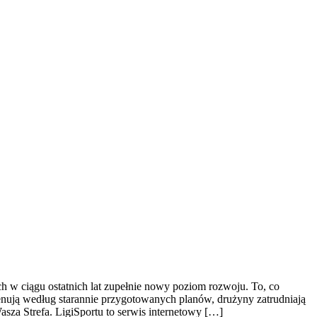
ch w ciągu ostatnich lat zupełnie nowy poziom rozwoju. To, co
enują według starannie przygotowanych planów, drużyny zatrudniają
sza Strefa. LigiSportu to serwis internetowy […]