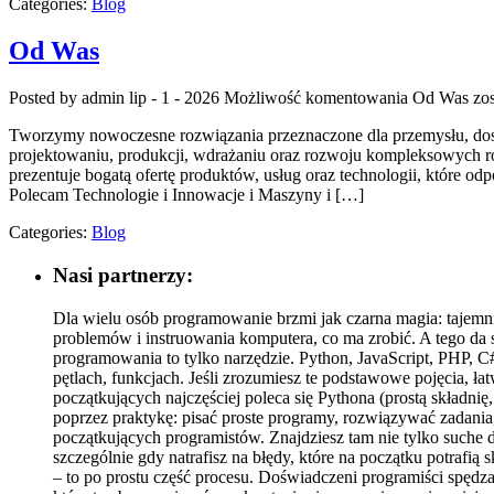
Categories:
Blog
Od Was
Posted by admin
lip - 1 - 2026
Możliwość komentowania
Od Was
zos
Tworzymy nowoczesne rozwiązania przeznaczone dla przemysłu, dosta
projektowaniu, produkcji, wdrażaniu oraz rozwoju kompleksowych ro
prezentuje bogatą ofertę produktów, usług oraz technologii, które 
Polecam Technologie i Innowacje i Maszyny i […]
Categories:
Blog
Nasi partnerzy:
Dla wielu osób programowanie brzmi jak czarna magia: tajemni
problemów i instruowania komputera, co ma zrobić. A tego da s
programowania to tylko narzędzie. Python, JavaScript, PHP, C
pętlach, funkcjach. Jeśli zrozumiesz te podstawowe pojęcia, 
początkujących najczęściej poleca się Pythona (prostą składnię,
poprzez praktykę: pisać proste programy, rozwiązywać zadania
początkujących programistów. Znajdziesz tam nie tylko suche d
szczególnie gdy natrafisz na błędy, które na początku potrafią
– to po prostu część procesu. Doświadczeni programiści spędzaj