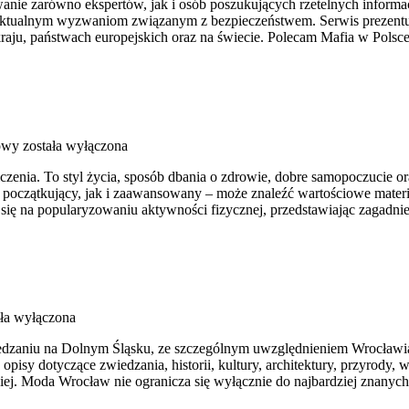
wanie zarówno ekspertów, jak i osób poszukujących rzetelnych inform
e aktualnym wyzwaniom związanym z bezpieczeństwem. Serwis prezentuje
aju, państwach europejskich oraz na świecie. Polecam Mafia w Polsce 
łowy
została wyłączona
iczenia. To styl życia, sposób dbania o zdrowie, dobre samopoczucie o
oczątkujący, jak i zaawansowany – może znaleźć wartościowe materia
się na popularyzowaniu aktywności fizycznej, przedstawiając zagadni
ła wyłączona
zaniu na Dolnym Śląsku, ze szczególnym uwzględnieniem Wrocławia o
opisy dotyczące zwiedzania, historii, kultury, architektury, przyrody,
biej. Moda Wrocław nie ogranicza się wyłącznie do najbardziej znanych 