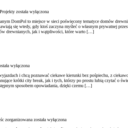
 Projekty
została wyłączona
nym DomPol to miejsce w sieci poświęcony tematyce domów drewniany
pojawiają się wtedy, gdy ktoś zaczyna myśleć o własnym prywatnej pr
w drewnianych, jak i wątpliwości, które warto […]
stała wyłączona
h wyjazdach i chcą poznawać ciekawe kierunki bez pośpiechu, z ciekaw
ce krótki city break, jak i tych, którzy po prostu lubią czytać o świec
zystępnym sposobem opowiadania, dzięki czemu […]
ośc zorganizowana
została wyłączona