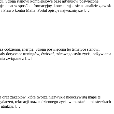
acji. Strona stanowi kompleksowe bazę artykułów poświęcone
 temat w sposób informacyjny, koncentrując się na analizie zjawisk
i Prawo kontra Mafia. Portal opisuje najważniejsze […]
raz codzienną energię. Strona poświęcona tej tematyce stanowi
ły dotyczące treningów, ćwiczeń, zdrowego stylu życia, odżywiania
enia związane z […]
raz zakątków, które tworzą niezwykle nieoczywistą mapę tej
 wydarzeń, rekreacji oraz codziennego życia w miastach i miasteczkach
atrakcji, […]