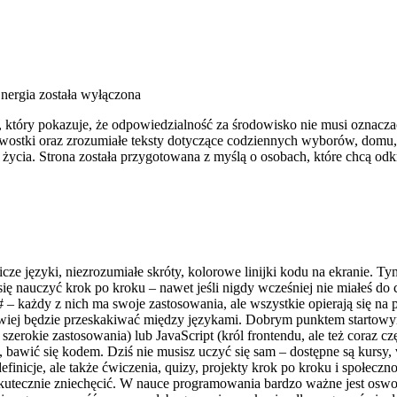
nergia
została wyłączona
 który pokazuje, że odpowiedzialność za środowisko nie musi oznacz
awostki oraz zrozumiałe teksty dotyczące codziennych wyborów, domu, 
życia. Strona została przygotowana z myślą o osobach, które chcą o
cze języki, niezrozumiałe skróty, kolorowe linijki kodu na ekranie. 
ię nauczyć krok po kroku – nawet jeśli nigdy wcześniej nie miałeś do
# – każdy z nich ma swoje zastosowania, ale wszystkie opierają się 
łatwiej będzie przeskakiwać między językami. Dobrym punktem startowy
 szerokie zastosowania) lub JavaScript (król frontendu, ale też coraz c
, bawić się kodem. Dziś nie musisz uczyć się sam – dostępne są kursy
efinicje, ale także ćwiczenia, quizy, projekty krok po kroku i społec
 skutecznie zniechęcić. W nauce programowania bardzo ważne jest oswoje