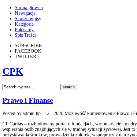
Strona główna
Nawigacja
Starsze wpisy
Kategorie
Polecamy
Spis Treści
SUBSCRIBE
FACEBOOK
TWITTER
CPK
Prawo i Finanse
Posted by admin
lip - 12 - 2026
Możliwość komentowania
Prawo i F
CP Caritas – rozbudowany portal o fundacjach, wolontariacie i mą
wspierania osób znajdujących się w trudnej sytuacji życiowej. Jest t
pozyskiwania środków, prowadzenia zbiórek, współpracy z darczyńc