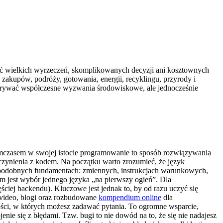
ać wielkich wyrzeczeń, skomplikowanych decyzji ani kosztownych
zakupów, podróży, gotowania, energii, recyklingu, przyrody i
dkrywać współczesne wyzwania środowiskowe, ale jednocześnie
Tymczasem w swojej istocie programowanie to sposób rozwiązywania
 czynienia z kodem. Na początku warto zrozumieć, że język
na podobnych fundamentach: zmiennych, instrukcjach warunkowych,
m jest wybór jednego języka „na pierwszy ogień”. Dla
zęściej backendu). Kluczowe jest jednak to, by od razu uczyć się
, video, blogi oraz rozbudowane
kompendium online
dla
zności, w których możesz zadawać pytania. To ogromne wsparcie,
nie się z błędami. Tzw. bugi to nie dowód na to, że się nie nadajesz