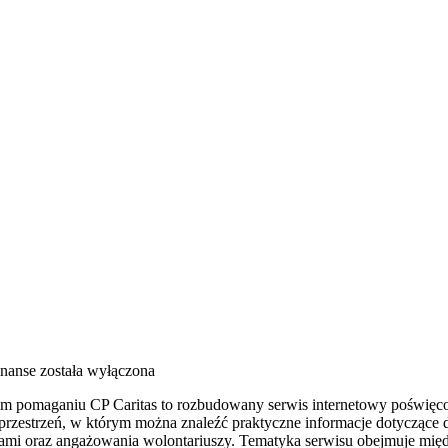
inanse
została wyłączona
drym pomaganiu CP Caritas to rozbudowany serwis internetowy poświę
o przestrzeń, w którym można znaleźć praktyczne informacje dotyczące 
ami oraz angażowania wolontariuszy. Tematyka serwisu obejmuje mię