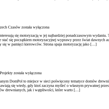
szech Czasów
została wyłączona
interesują się motoryzacją w jej najbardziej ponadczasowym wydaniu. T
że stać się początkiem motoryzacyjnej wyprawy przez świat dawnych a
y się w pamięci kierowców. Strona spaja motoryzację jako […]
 Projekty
została wyłączona
nym DomPol to miejsce w sieci poświęcony tematyce domów drewniany
pojawiają się wtedy, gdy ktoś zaczyna myśleć o własnym prywatnej pr
w drewnianych, jak i wątpliwości, które warto […]