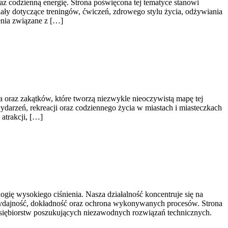
raz codzienną energię. Strona poświęcona tej tematyce stanowi
ły dotyczące treningów, ćwiczeń, zdrowego stylu życia, odżywiania
enia związane z […]
raz zakątków, które tworzą niezwykle nieoczywistą mapę tej
 wydarzeń, rekreacji oraz codziennego życia w miastach i miasteczkach
atrakcji, […]
ię wysokiego ciśnienia. Nasza działalność koncentruje się na
 wydajność, dokładność oraz ochrona wykonywanych procesów. Strona
zedsiębiorstw poszukujących niezawodnych rozwiązań technicznych.