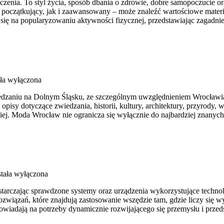
iczenia. To styl życia, sposób dbania o zdrowie, dobre samopoczucie o
oczątkujący, jak i zaawansowany – może znaleźć wartościowe materia
się na popularyzowaniu aktywności fizycznej, przedstawiając zagadni
ła wyłączona
zaniu na Dolnym Śląsku, ze szczególnym uwzględnieniem Wrocławia o
opisy dotyczące zwiedzania, historii, kultury, architektury, przyrody,
biej. Moda Wrocław nie ogranicza się wyłącznie do najbardziej znanych 
tała wyłączona
rczając sprawdzone systemy oraz urządzenia wykorzystujące technolog
związań, które znajdują zastosowanie wszędzie tam, gdzie liczy się
odpowiadają na potrzeby dynamicznie rozwijającego się przemysłu i pr