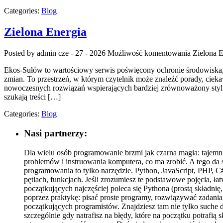
Categories:
Blog
Zielona Energia
Posted by admin
cze - 27 - 2026
Możliwość komentowania
Zielona E
Ekos-Sułów to wartościowy serwis poświęcony ochronie środowiska,
zmian. To przestrzeń, w którym czytelnik może znaleźć porady, ciek
nowoczesnych rozwiązań wspierających bardziej zrównoważony styl 
szukają treści […]
Categories:
Blog
Nasi partnerzy:
Dla wielu osób programowanie brzmi jak czarna magia: tajemni
problemów i instruowania komputera, co ma zrobić. A tego da s
programowania to tylko narzędzie. Python, JavaScript, PHP, C
pętlach, funkcjach. Jeśli zrozumiesz te podstawowe pojęcia, 
początkujących najczęściej poleca się Pythona (prostą składnię,
poprzez praktykę: pisać proste programy, rozwiązywać zadania
początkujących programistów. Znajdziesz tam nie tylko suche d
szczególnie gdy natrafisz na błędy, które na początku potrafią