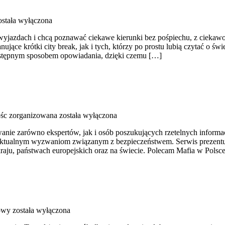
stała wyłączona
h wyjazdach i chcą poznawać ciekawe kierunki bez pośpiechu, z ciekaw
ce krótki city break, jak i tych, którzy po prostu lubią czytać o świec
zystępnym sposobem opowiadania, dzięki czemu […]
ośc zorganizowana
została wyłączona
wanie zarówno ekspertów, jak i osób poszukujących rzetelnych inform
e aktualnym wyzwaniom związanym z bezpieczeństwem. Serwis prezentuje
aju, państwach europejskich oraz na świecie. Polecam Mafia w Polsce 
łowy
została wyłączona