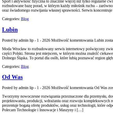
Sport i aktywność fizyczna to znacznie więcej niż tylko regularne ćw
rozbudowane bazę porad, w którym każdy miłośnik ruchu – zarówno p
oraz świadomego rozwijania własnej sprawności. Serwis koncentruje 
Categories:
Blog
Lubin
Posted by admin
lip - 1 - 2026
Możliwość komentowania
Lubin
zosta
Moda Wrocław to rozbudowany serwis internetowy poświęcony zwied
części Polski. Strona jest miejscem, w którym można znaleźć ciekawe 
Dolnego Śląska. To portal dla osób, które lubią poznawać region głę
Categories:
Blog
Od Was
Posted by admin
lip - 1 - 2026
Możliwość komentowania
Od Was
zos
Tworzymy nowoczesne rozwiązania przeznaczone dla przemysłu, dosta
projektowaniu, produkcji, wdrażaniu oraz rozwoju kompleksowych ro
prezentuje bogatą ofertę produktów, usług oraz technologii, które 
Polecam Technologie i Innowacje i Maszyny i […]