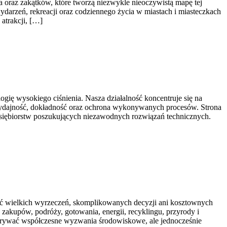
raz zakątków, które tworzą niezwykle nieoczywistą mapę tej
 wydarzeń, rekreacji oraz codziennego życia w miastach i miasteczkach
atrakcji, […]
ię wysokiego ciśnienia. Nasza działalność koncentruje się na
 wydajność, dokładność oraz ochrona wykonywanych procesów. Strona
zedsiębiorstw poszukujących niezawodnych rozwiązań technicznych.
ać wielkich wyrzeczeń, skomplikowanych decyzji ani kosztownych
zakupów, podróży, gotowania, energii, recyklingu, przyrody i
dkrywać współczesne wyzwania środowiskowe, ale jednocześnie