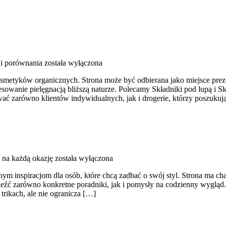
 i porównania
została wyłączona
osmetyków organicznych. Strona może być odbierana jako miejsce prezen
resowanie pielęgnacją bliższą naturze. Polecamy Składniki pod lupą i 
wać zarówno klientów indywidualnych, jak i drogerie, którzy poszuku
e na każdą okazję
została wyłączona
nym inspiracjom dla osób, które chcą zadbać o swój styl. Strona ma ch
źć zarówno konkretne poradniki, jak i pomysły na codzienny wygląd. 
trikach, ale nie ogranicza […]