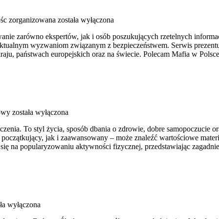
ośc zorganizowana
została wyłączona
wanie zarówno ekspertów, jak i osób poszukujących rzetelnych inform
e aktualnym wyzwaniom związanym z bezpieczeństwem. Serwis prezentuje
aju, państwach europejskich oraz na świecie. Polecam Mafia w Polsce 
łowy
została wyłączona
iczenia. To styl życia, sposób dbania o zdrowie, dobre samopoczucie o
oczątkujący, jak i zaawansowany – może znaleźć wartościowe materia
się na popularyzowaniu aktywności fizycznej, przedstawiając zagadni
ła wyłączona