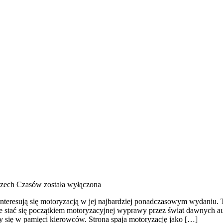
szech Czasów
została wyłączona
interesują się motoryzacją w jej najbardziej ponadczasowym wydaniu. T
że stać się początkiem motoryzacyjnej wyprawy przez świat dawnych a
y się w pamięci kierowców. Strona spaja motoryzację jako […]