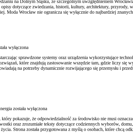
zaniu na Dolnym Śląsku, ze szczególnym uwzględnieniem Wrocławia o
opisy dotyczące zwiedzania, historii, kultury, architektury, przyrody,
biej. Moda Wrocław nie ogranicza się wyłącznie do najbardziej znanych 
tała wyłączona
rczając sprawdzone systemy oraz urządzenia wykorzystujące technolog
związań, które znajdują zastosowanie wszędzie tam, gdzie liczy się
odpowiadają na potrzeby dynamicznie rozwijającego się przemysłu i pr
nergia
została wyłączona
 który pokazuje, że odpowiedzialność za środowisko nie musi oznacz
awostki oraz zrozumiałe teksty dotyczące codziennych wyborów, domu, 
życia. Strona została przygotowana z myślą o osobach, które chcą o