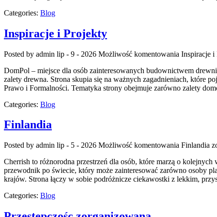
Categories:
Blog
Inspiracje i Projekty
Posted by admin
lip - 9 - 2026
Możliwość komentowania
Inspiracje i
DomPol – miejsce dla osób zainteresowanych budownictwem drewnia
zalety drewna. Strona skupia się na ważnych zagadnieniach, które 
Prawo i Formalności. Tematyka strony obejmuje zarówno zalety domó
Categories:
Blog
Finlandia
Posted by admin
lip - 5 - 2026
Możliwość komentowania
Finlandia
zo
Cherrish to różnorodna przestrzeń dla osób, które marzą o kolejnyc
przewodnik po świecie, który może zainteresować zarówno osoby planują
krajów. Strona łączy w sobie podróżnicze ciekawostki z lekkim, pr
Categories:
Blog
Przestępczośc zorganizowana