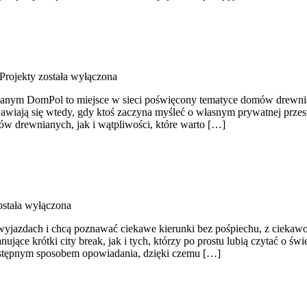
 Projekty
została wyłączona
nym DomPol to miejsce w sieci poświęcony tematyce domów drewniany
pojawiają się wtedy, gdy ktoś zaczyna myśleć o własnym prywatnej pr
w drewnianych, jak i wątpliwości, które warto […]
stała wyłączona
h wyjazdach i chcą poznawać ciekawe kierunki bez pośpiechu, z ciekaw
ce krótki city break, jak i tych, którzy po prostu lubią czytać o świec
zystępnym sposobem opowiadania, dzięki czemu […]