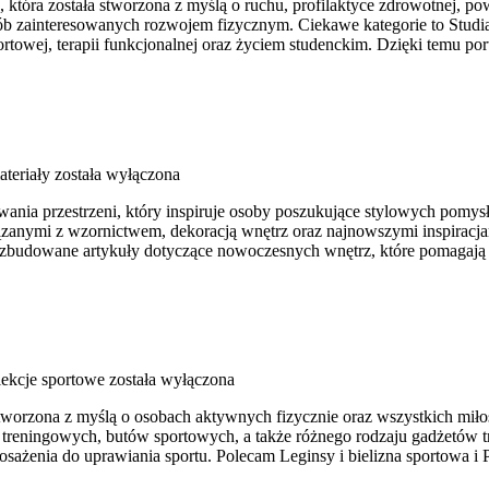
która została stworzona z myślą o ruchu, profilaktyce zdrowotnej, p
b zainteresowanych rozwojem fizycznym. Ciekawe kategorie to Studia
rtowej, terapii funkcjonalnej oraz życiem studenckim. Dzięki temu p
ateriały
została wyłączona
nia przestrzeni, który inspiruje osoby poszukujące stylowych pomysłó
wiązanymi z wzornictwem, dekoracją wnętrz oraz najnowszymi inspiracj
 rozbudowane artykuły dotyczące nowoczesnych wnętrz, które pomagają 
lekcje sportowe
została wyłączona
stworzona z myślą o osobach aktywnych fizycznie oraz wszystkich miło
treningowych, butów sportowych, a także różnego rodzaju gadżetów t
ażenia do uprawiania sportu. Polecam Leginsy i bielizna sportowa i