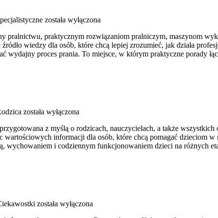
pecjalistyczne
została wyłączona
cony pralnictwu, praktycznym rozwiązaniom pralniczym, maszynom wyk
dło wiedzy dla osób, które chcą lepiej zrozumieć, jak działa profesjo
ać wydajny proces prania. To miejsce, w którym praktyczne porady łącz
Rodzica
została wyłączona
a przygotowana z myślą o rodzicach, nauczycielach, a także wszystkich
jąc wartościowych informacji dla osób, które chcą pomagać dzieciom 
acją, wychowaniem i codziennym funkcjonowaniem dzieci na różnych et
 Ciekawostki
została wyłączona