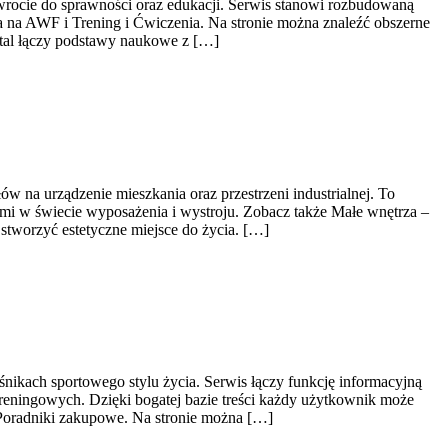
owrocie do sprawności oraz edukacji. Serwis stanowi rozbudowaną
 na AWF i Trening i Ćwiczenia. Na stronie można znaleźć obszerne
ortal łączy podstawy naukowe z […]
w na urządzenie mieszkania oraz przestrzeni industrialnej. To
ami w świecie wyposażenia i wystroju. Zobacz także Małe wnętrza –
stworzyć estetyczne miejsce do życia. […]
śnikach sportowego stylu życia. Serwis łączy funkcję informacyjną
reningowych. Dzięki bogatej bazie treści każdy użytkownik może
 Poradniki zakupowe. Na stronie można […]