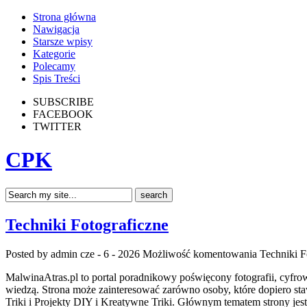
Strona główna
Nawigacja
Starsze wpisy
Kategorie
Polecamy
Spis Treści
SUBSCRIBE
FACEBOOK
TWITTER
CPK
Techniki Fotograficzne
Posted by admin
cze - 6 - 2026
Możliwość komentowania
Techniki F
MalwinaAtras.pl to portal poradnikowy poświęcony fotografii, cyfro
wiedzą. Strona może zainteresować zarówno osoby, które dopiero sta
Triki i Projekty DIY i Kreatywne Triki. Głównym tematem strony jes