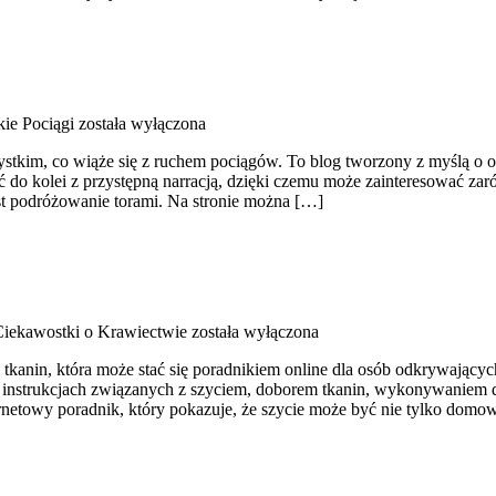
ie Pociągi
została wyłączona
ystkim, co wiąże się z ruchem pociągów. To blog tworzony z myślą o os
ć do kolei z przystępną narracją, dzięki czemu może zainteresować za
est podróżowanie torami. Na stronie można […]
 Ciekawostki o Krawiectwie
została wyłączona
 z tkanin, która może stać się poradnikiem online dla osób odkrywając
na instrukcjach związanych z szyciem, doborem tkanin, wykonywaniem 
netowy poradnik, który pokazuje, że szycie może być nie tylko domow