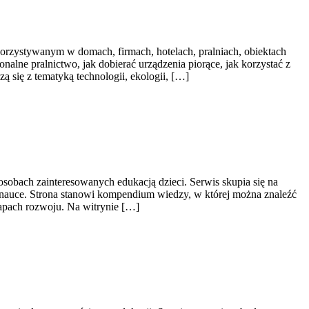
orzystywanym w domach, firmach, hotelach, pralniach, obiektach
nalne pralnictwo, jak dobierać urządzenia piorące, jak korzystać z
ą się z tematyką technologii, ekologii, […]
 osobach zainteresowanych edukacją dzieci. Serwis skupia się na
w nauce. Strona stanowi kompendium wiedzy, w której można znaleźć
apach rozwoju. Na witrynie […]