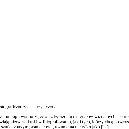
otograficzne
została wyłączona
wemu poprawianiu zdjęć oraz tworzeniu materiałów wizualnych. To miej
wiają pierwsze kroki w fotografowaniu, jak i tych, którzy chcą posze
t sztuka zatrzymywania chwil, rozumiana nie tylko jako […]