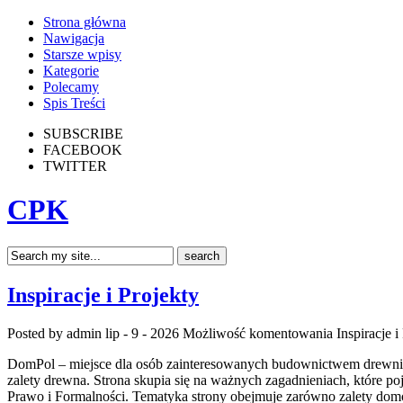
Strona główna
Nawigacja
Starsze wpisy
Kategorie
Polecamy
Spis Treści
SUBSCRIBE
FACEBOOK
TWITTER
CPK
Inspiracje i Projekty
Posted by admin
lip - 9 - 2026
Możliwość komentowania
Inspiracje i
DomPol – miejsce dla osób zainteresowanych budownictwem drewnia
zalety drewna. Strona skupia się na ważnych zagadnieniach, które 
Prawo i Formalności. Tematyka strony obejmuje zarówno zalety domó