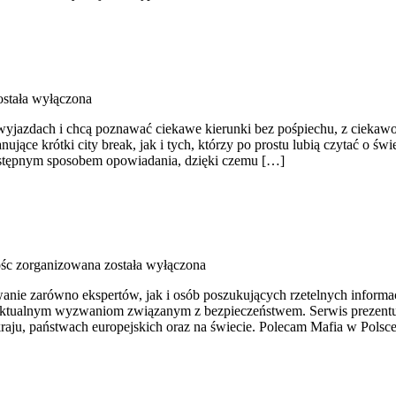
stała wyłączona
h wyjazdach i chcą poznawać ciekawe kierunki bez pośpiechu, z ciekaw
ce krótki city break, jak i tych, którzy po prostu lubią czytać o świec
zystępnym sposobem opowiadania, dzięki czemu […]
ośc zorganizowana
została wyłączona
wanie zarówno ekspertów, jak i osób poszukujących rzetelnych inform
e aktualnym wyzwaniom związanym z bezpieczeństwem. Serwis prezentuje
aju, państwach europejskich oraz na świecie. Polecam Mafia w Polsce 