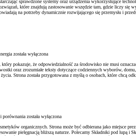
rczając sprawdzone systemy oraz urządzenia wykorzystujące technolog
związań, które znajdują zastosowanie wszędzie tam, gdzie liczy się
odpowiadają na potrzeby dynamicznie rozwijającego się przemysłu i pr
nergia
została wyłączona
 który pokazuje, że odpowiedzialność za środowisko nie musi oznacz
awostki oraz zrozumiałe teksty dotyczące codziennych wyborów, domu, 
życia. Strona została przygotowana z myślą o osobach, które chcą o
 i porównania
została wyłączona
osmetyków organicznych. Strona może być odbierana jako miejsce prezen
resowanie pielęgnacją bliższą naturze. Polecamy Składniki pod lupą i 