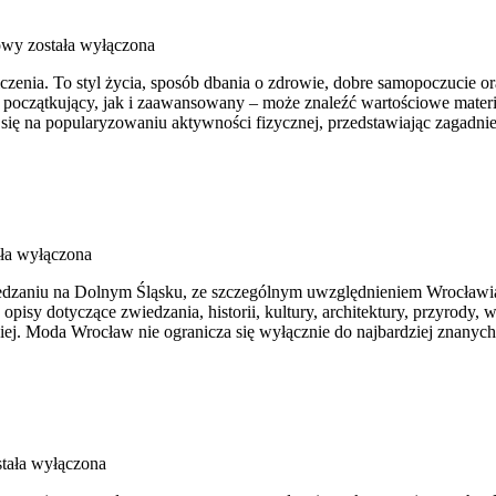
łowy
została wyłączona
iczenia. To styl życia, sposób dbania o zdrowie, dobre samopoczucie o
oczątkujący, jak i zaawansowany – może znaleźć wartościowe materia
się na popularyzowaniu aktywności fizycznej, przedstawiając zagadni
ła wyłączona
zaniu na Dolnym Śląsku, ze szczególnym uwzględnieniem Wrocławia o
opisy dotyczące zwiedzania, historii, kultury, architektury, przyrody,
biej. Moda Wrocław nie ogranicza się wyłącznie do najbardziej znanych 
tała wyłączona