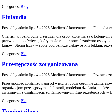
Categories:
Blog
Finlandia
Posted by admin
lip - 5 - 2026
Możliwość komentowania
Finlandia
zo
Cherrish to różnorodna przestrzeń dla osób, które marzą o kolejnyc
przewodnik po świecie, który może zainteresować zarówno osoby planują
krajów. Strona łączy w sobie podróżnicze ciekawostki z lekkim, pr
Categories:
Blog
Przestępczośc zorganizowana
Posted by admin
lip - 4 - 2026
Możliwość komentowania
Przestępcz
Przestępczość zorganizowana od wielu lat budzi ogromne zaintereso
organizacjom przestępczym, ich historii, modelom działania, a takż
związanych z działalnością zorganizowanych grup przestępczych w kr
Categories:
Blog
Trening siłowy