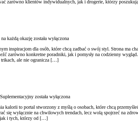
wać zarówno klientów indywidualnych, jak i drogerie, którzy poszuku
e na każdą okazję
została wyłączona
nym inspiracjom dla osób, które chcą zadbać o swój styl. Strona ma ch
źć zarówno konkretne poradniki, jak i pomysły na codzienny wygląd. 
trikach, ale nie ogranicza […]
 Suplementacyjny
została wyłączona
 kalorii to portal stworzony z myślą o osobach, które chcą przemyśle
erać się wyłącznie na chwilowych trendach, lecz wolą spojrzeć na zdrow
ak i tych, którzy od […]