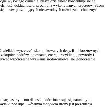
ię wysokiego ciśnienia. Nasza działalność koncentruje się na
 wydajność, dokładność oraz ochrona wykonywanych procesów. Strona
zedsiębiorstw poszukujących niezawodnych rozwiązań technicznych.
ać wielkich wyrzeczeń, skomplikowanych decyzji ani kosztownych
zakupów, podróży, gotowania, energii, recyklingu, przyrody i
dkrywać współczesne wyzwania środowiskowe, ale jednocześnie
tacji asortymentu dla osób, które interesują się naturalnym
Składniki pod lupą. Głównym motywem strony jest prezentacja