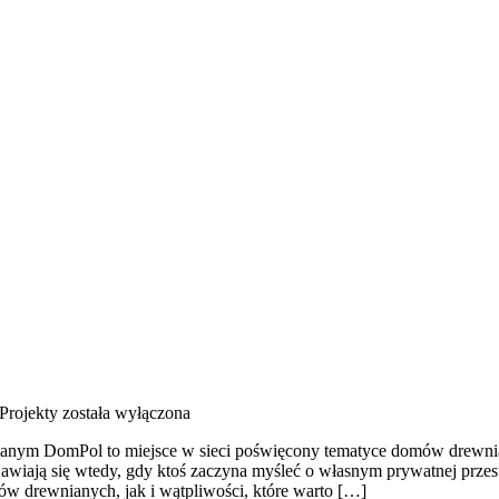
 Projekty
została wyłączona
nym DomPol to miejsce w sieci poświęcony tematyce domów drewniany
pojawiają się wtedy, gdy ktoś zaczyna myśleć o własnym prywatnej pr
w drewnianych, jak i wątpliwości, które warto […]